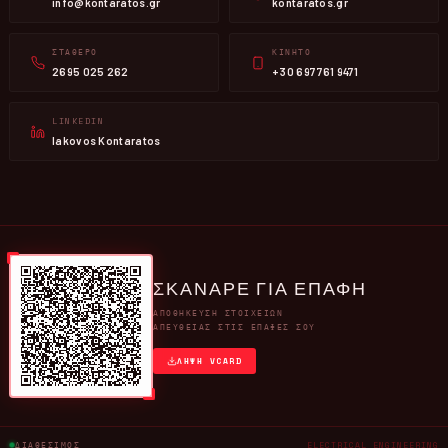
info@kontaratos.gr
kontaratos.gr
ΣΤΑΘΕΡΌ
ΚΙΝΗΤΌ
2695 025 262
+30 697 761 9471
LINKEDIN
Iakovos Kontaratos
ΣΚΑΝΑΡΕ ΓΙΑ ΕΠΑΦΗ
ΑΠΟΘΉΚΕΥΣΗ ΣΤΟΙΧΕΊΩΝ
ΑΠΕΥΘΕΊΑΣ ΣΤΙΣ ΕΠΑΦΈΣ ΣΟΥ
ΛΉΨΗ VCARD
ΔΙΑΘΈΣΙΜΟΣ
ELECTRICAL ENGINEERING