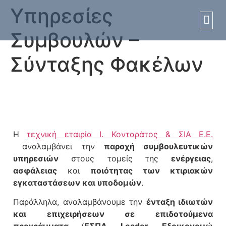
Υπηρεσίες
Συμβουλών –
Πισίνες
Πισίν
Σύνταξης Φακέλων
Η
τεχνική εταιρία Ι. Κονταράτος & ΣΙΑ Ε.Ε.
αναλαμβάνει την
παροχή συμβουλευτικών
υπηρεσιών
στους τομείς της
ενέργειας
,
ασφάλειας
και
ποιότητας των κτιριακών
εγκαταστάσεων και υποδομών
.
Παράλληλα, αναλαμβάνουμε την
ένταξη ιδιωτών
και επιχειρήσεων σε επιδοτούμενα