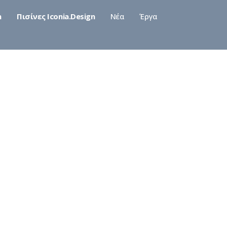
n
Πισίνες Iconia.Design
Νέα
Έργα