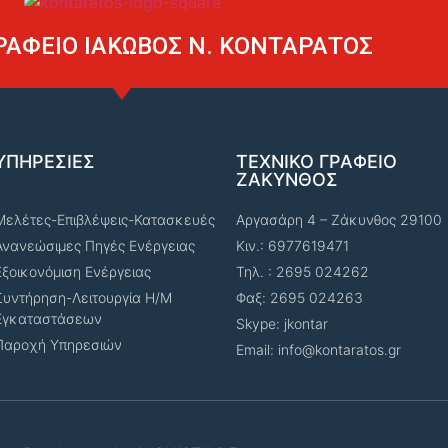
ΡΑΦΕΙΟ ΙΑΚΩΒΟΣ Ν. ΚΟΝΤΑΡΑΤΟΣ
ΥΠΗΡΕΣΙΕΣ
ΤΕΧΝΙΚΟ ΓΡΑΦΕΙΟ
ΖΑΚΥΝΘΟΣ
Μελέτες-Επιβλέψεις-Κατασκευές
Αργασάρη 4 – Ζάκυνθος 29100
Ανανεώσιμες Πηγές Ενέργειας
Κιν.: 6977619471
Εξοικονόμιση Ενέργειας
Τηλ. : 2695 024262
Συντήρηση-Λειτουργία Η/Μ
Φαξ: 2695 024263
Εγκαταστάσεων
Skype: jkontar
Παροχή Υπηρεσιών
Email: info@kontaratos.gr