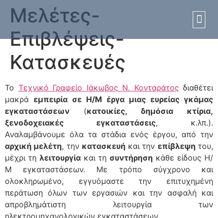
Μελέτες-
Επιβλέψεις-
Πισίνες
Πισίν
Κατασκευές
Το
Τεχνικό Γραφείο Ιάκωβος Ν. Κονταράτος
διαθέτει
μακρά
εμπειρία σε H/M έργα μιας ευρείας γκάμας
εγκαταστάσεων
(
κατοικίες, δημόσια κτίρια,
ξενοδοχειακές εγκαταστάσεις
, κ.λπ.).
Αναλαμβάνουμε όλα τα στάδια ενός έργου, από την
αρχική μελέτη
, την
κατασκευή
και την
επίβλεψη
του,
μέχρι τη
λειτουργία
και τη
συντήρηση
κάθε είδους Η/
Μ εγκαταστάσεων. Με τρόπο σύγχρονο και
ολοκληρωμένο, εγγυόμαστε την επιτυχημένη
περάτωση όλων των εργασιών και την ασφαλή και
απροβλημάτιστη λειτουργία των
ηλεκτρομηχανολογικών εγκαταστάσεων.