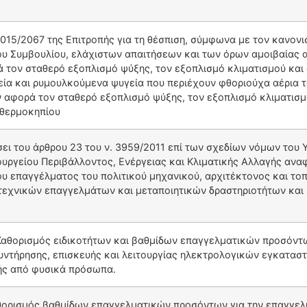
015/2067 της Επιτροπής για τη θέσπιση, σύμφωνα με τον κανονισ
ου Συμβουλίου, ελάχιστων απαιτήσεων και των όρων αμοιβαίας α
ον σταθερό εξοπλισμό ψύξης, τον εξοπλισμό κλιματισμού και α
ία και ρυμουλκούμενα ψυγεία που περιέχουν φθοριούχα αέρια το
ν αφορά τον σταθερό εξοπλισμό ψύξης, τον εξοπλισμό κλιματισμ
 θερμοκηπίου
ει του άρθρου 23 του ν. 3959/2011 επί των σχεδίων νόμων του 
υργείου Περιβάλλοντος, Ενέργειας και Κλιματικής Αλλαγής αναφ
υ επαγγέλματος του πολιτικού μηχανικού, αρχιτέκτονος και τοπ
τεχνικών επαγγελμάτων και μεταποιητικών δραστηριοτήτων και
Καθορισμός ειδικοτήτων και βαθμίδων επαγγελματικών προσόντω
υντήρησης, επισκευής και λειτουργίας ηλεκτρολογικών εγκατασ
ής από φυσικά πρόσωπα.
θορισμός βαθμίδων επαγγελματικών προσόντων για την επαγγελ