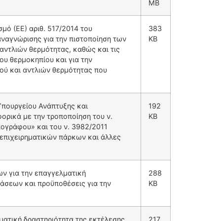
MB
μό (ΕΕ) αριθ. 517/2014 του
383
ναγνώρισης για την πιστοποίηση των
KB
ντλιών θερμότητας, καθώς και τις
υ θερμοκηπίου και για την
ού και αντλιών θερμότητας που
Υπουργείου Ανάπτυξης και
192
ορικά με την τροποποίηση του ν.
KB
ογράφου» και του ν. 3982/2011
 επιχειρηματικών πάρκων και άλλες
ν για την επαγγελματική
288
τάσεων και προϋποθέσεις για την
KB
ματική δραστηριότητα της εκτέλεσης
217