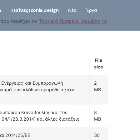
n
Πισίνες Iconia.Design
Νέα
Έργα
ς
που παρέχει το
Τεχνικό Γραφείο Ιάκωβος Ν.
File
size
 Ενέργειας και Συμπαραγωγή
2
ωρισμό των κλάδων προμήθειας και
MB
ρωπαϊκού Kοινοβουλίου και του
8
4/1/28.3.2014) και άλλες διατάξεις
MB
αι 2014/25/ΕΕ
30