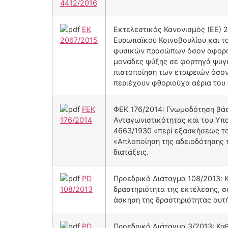
4412/2016
ΕΚ
Εκτελεστικός Κανονισμός (ΕΕ) 2
2067/2015
Ευρωπαϊκού Κοινοβουλίου και τ
φυσικών προσώπων όσον αφορά τ
μονάδες ψύξης σε φορτηγά ψυγε
πιστοποίηση των εταιρειών όσο
περιέχουν φθοριούχα αέρια του
FEK
ΦΕΚ 176/2014: Γνωμοδότηση βάσ
176/2014
Ανταγωνιστικότητας και του Υπο
4663/1930 «περί εξασκήσεως το
«Απλοποίηση της αδειοδότησης 
διατάξεις.
PD
Προεδρικό Διάταγμα 108/2013: 
108/2013
δραστηριότητα της εκτέλεσης, σ
άσκηση της δραστηριότητας αυτ
PD
Προεδρικό Διάταγμα 3/2013: Κα