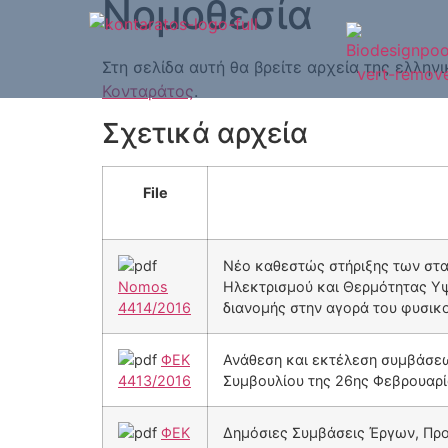
Νομοθεσία
Στη σελίδα αυτή θα βρείτε αρχεία της ελλην
Κονταράτος
.
Σχετικά αρχεία
File
Νέο καθεστώς στήριξης των στ
Nomos
Ηλεκτρισμού και Θερμότητας Υψ
4414/2016
διανομής στην αγορά του φυσικο
ΦΕΚ
Ανάθεση και εκτέλεση συμβάσεω
4413/2016
Συμβουλίου της 26ης Φεβρουαρί
ΦΕΚ
Δημόσιες Συμβάσεις Έργων, Προ