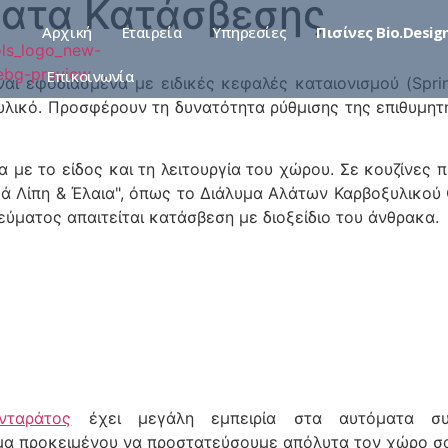
ματα Κατάσβεσης
Αρχική
Εταιρεία
Υπηρεσίες
Πισίνες Bio.Desig
Επικοινωνία
ναι εφοδιασμένα με ειδικές κεφαλές καταιονισμού (Spri
λικό. Προσφέρουν τη δυνατότητα ρύθμισης της επιθυμητ
 με το είδος και τη λειτουργία του χώρου. Σε κουζίνες 
κά Λίπη & Έλαια", όπως το Διάλυμα Αλάτων Καρβοξυλικού 
εύματος απαιτείται κατάσβεση με διοξείδιο του άνθρακα.
νταράτος
έχει μεγάλη εμπειρία στα αυτόματα συσ
μα προκειμένου να προστατεύσουμε απόλυτα τον χώρο σ