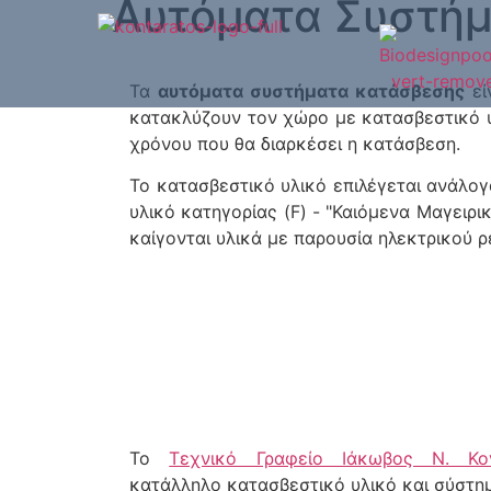
Αυτόματα Συστή
Τα
αυτόματα συστήματα κατάσβεσης
εί
κατακλύζουν τον χώρο με κατασβεστικό υ
χρόνου που θα διαρκέσει η κατάσβεση.
Το κατασβεστικό υλικό επιλέγεται ανάλογα
υλικό κατηγορίας (F) - "Καιόμενα Μαγειρι
καίγονται υλικά με παρουσία ηλεκτρικού ρ
Το
Τεχνικό Γραφείο Ιάκωβος Ν. Κο
κατάλληλο κατασβεστικό υλικό και σύστη