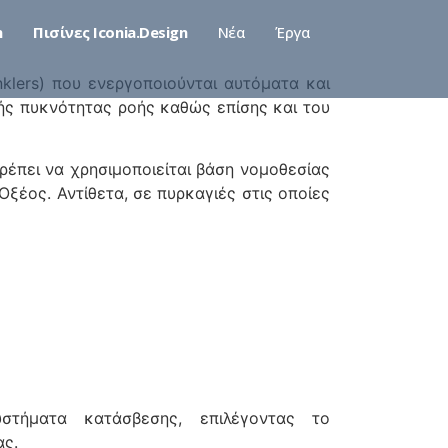
n
Πισίνες Iconia.Design
Νέα
Έργα
nklers) που ενεργοποιούνται αυτόματα και
ής πυκνότητας ροής καθώς επίσης και του
πρέπει να χρησιμοποιείται βάση νομοθεσίας
Οξέος. Αντίθετα, σε πυρκαγιές στις οποίες
τήματα κατάσβεσης, επιλέγοντας το
ας.